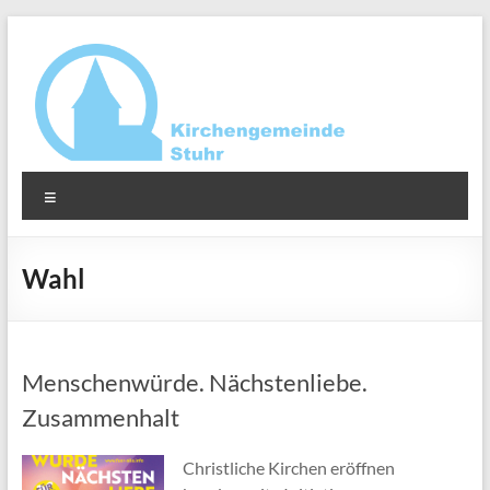
Zum
Inhalt
springen
Ev.-
Menü
luth.
Kirchengemeinde
Wahl
Stuhr
Menschenwürde. Nächstenliebe.
Zusammenhalt
Christliche Kirchen eröffnen