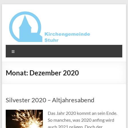
Zum
Inhalt
springen
Ev.-
Menü
luth.
Kirchengemeinde
Monat:
Dezember 2020
Stuhr
Silvester 2020 – Altjahresabend
Das Jahr 2020 kommt an sein Ende.
So manches, was 2020 anfing wird
auch 2021 prägen. Doch der