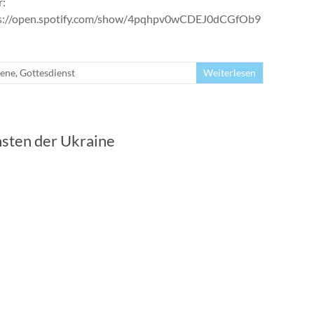
r:
s://open.spotify.com/show/4pqhpv0wCDEJ0dCGfOb9
ene
,
Gottesdienst
Weiterlesen
nsten der Ukraine