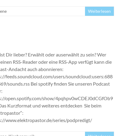
ene
Weiterlesen
ist Dir lieber? Erwählt oder auserwählt zu sein? Wer
 einen RSS-Reader oder eine RSS-App verfügt kann die
ast-Andacht auch abonnieren:
s://feeds.soundcloud.com/users/soundcloud:users:688
69/sounds.rss Bei spotify finden Sie unseren Podcast
r:
s://open.spotify.com/show/4pqhpv0wCDEJ0dCGfOb9
as Kurzformat und weiteres entdecken Sie beim
ktropastor“:
s://www.elektropastor.de/series/podpredigt/