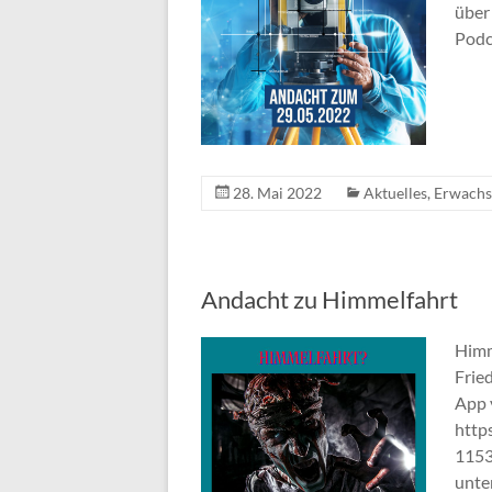
über
Podc
28. Mai 2022
Aktuelles
,
Erwachs
Andacht zu Himmelfahrt
Himm
Frie
App 
http
1153
unte