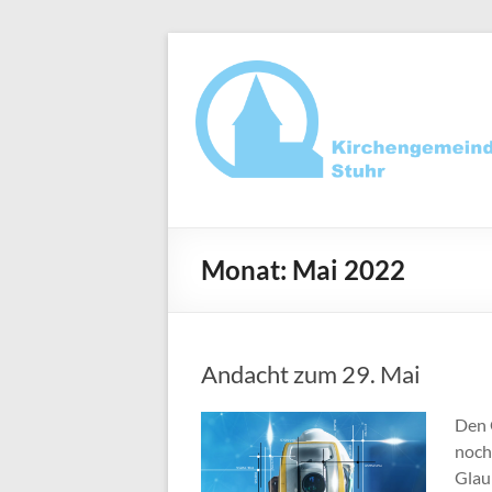
Zum
Inhalt
springen
Ev.-
luth.
Monat:
Mai 2022
Kirchengemeind
Stuhr
Andacht zum 29. Mai
Den 
noch
Glaub