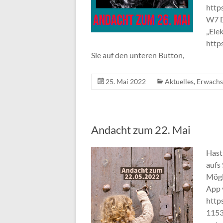
http
W7 D
„Ele
http
Sie auf den unteren Button,
25. Mai 2022
Aktuelles
,
Erwachs
Andacht zum 22. Mai
Hast
aufs 
Mögl
App 
http
1153