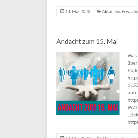
14. Mai 2022
Aktuelles
,
Erwachs
Andacht zum 15. Mai
Was 
über
Podc
http
1153
unte
http
W7 D
„Ele
http