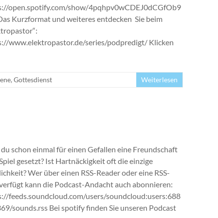
s://open.spotify.com/show/4pqhpv0wCDEJ0dCGfOb9
as Kurzformat und weiteres entdecken Sie beim
ktropastor“:
s://www.elektropastor.de/series/podpredigt/ Klicken
ene
,
Gottesdienst
Weiterlesen
 du schon einmal für einen Gefallen eine Freundschaft
Spiel gesetzt? Ist Hartnäckigkeit oft die einzige
ichkeit? Wer über einen RSS-Reader oder eine RSS-
verfügt kann die Podcast-Andacht auch abonnieren:
s://feeds.soundcloud.com/users/soundcloud:users:688
69/sounds.rss Bei spotify finden Sie unseren Podcast