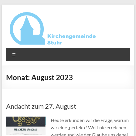
Zum
Inhalt
springen
Ev.-
Menü
luth.
Kirchengemeinde
Monat:
August 2023
Stuhr
Andacht zum 27. August
Heute erkunden wir die Frage, warum
wir eine ‚perfekte‘ Welt nie erreichen
werdenund wie der Glaube uns dabei