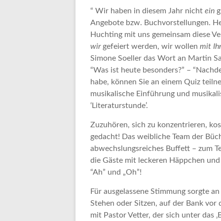
“ Wir haben in diesem Jahr nicht
ein
g
Angebote bzw. Buchvorstellungen. Heu
Huchting mit uns gemeinsam diese Ver
wir
gefeiert werden, wir wollen
mit I
Simone Soeller das Wort an Martin Sa
“Was ist heute besonders?” – “Nachde
habe, können Sie an einem Quiz teiln
musikalische Einführung und musikal
‘Literaturstunde’.
Zuzuhören, sich zu konzentrieren, kos
gedacht! Das weibliche Team der Büche
abwechslungsreiches Buffett – zum Te
die Gäste mit leckeren Häppchen und
“Ah” und „Oh”!
Für ausgelassene Stimmung sorgte an 
Stehen oder Sitzen, auf der Bank vo
mit Pastor Vetter, der sich unter das 