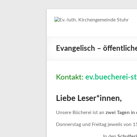
Zum
Inhalt
springen
Ev.-
luth.
Evangelisch – öffentlich
Kirchengemeind
Stuhr
Kontakt:
ev.buecherei-s
Liebe Leser*innen,
Unsere Bücherei ist an
zwei Tagen in
Donnerstag und Freitag jeweils von 1
In den
Schulfer