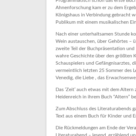
Programmatisch schon das erste Buch v
Ahnenforschung kam er zu dem Ergebni
Königshaus in Verbindung gebracht w
Publikum mit einem musikalischen Ein
Nach einer unterhaltsamen Stunde kon
Wein austauschen, über Gehörtes – übe
zweite Teil der Buchpräsentation und
wahre Geschichte über den größten Ku
Schauspielers und Gefängnisarztes, d
vermeintlich letzten 25 Sommer des 
Venedig, die Liebe , das Erwachsenwe
Das ‘Zeit’ auch etwas mit dem Altern
Heidenreich in ihrem Buch “Altern” b
Zum Abschluss des Literaturabends g
Text aus einem Buch für Kinder und E
Die Rückmeldungen am Ende der Veran
Literaturabend – lesend, erzählend un