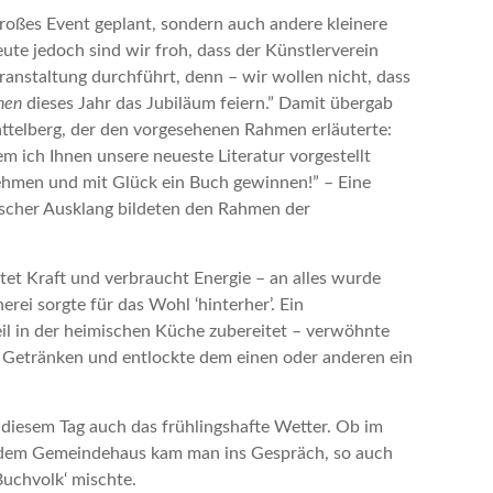
roßes Event geplant, sondern auch andere kleinere
te jedoch sind wir froh, dass der Künstlerverein
anstaltung durchführt, denn – wir wollen nicht, dass
hnen
dieses Jahr das Jubiläum feiern.” Damit übergab
ttelberg, der den vorgesehenen Rahmen erläuterte:
m ich Ihnen unsere neueste Literatur vorgestellt
ehmen und mit Glück ein Buch gewinnen!” – Eine
ischer Ausklang bildeten den Rahmen der
tet Kraft und verbraucht Energie – an alles wurde
rei sorgte für das Wohl ‘hinterher’. Ein
il in der heimischen Küche zubereitet – verwöhnte
 Getränken und entlockte dem einen oder anderen ein
diesem Tag auch das frühlingshafte Wetter. Ob im
r dem Gemeindehaus kam man ins Gespräch, so auch
‚Buchvolk‘ mischte.