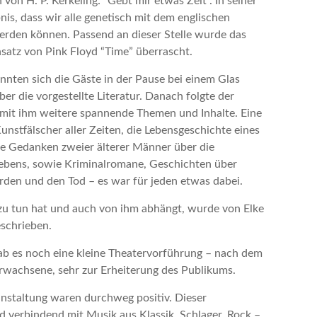
on H. P. Kerkeling: “Gebt mir etwas Zeit”. In seiner
s, dass wir alle genetisch mit dem englischen
erden können. Passend an dieser Stelle wurde das
satz von Pink Floyd “Time” überrascht.
nten sich die Gäste in der Pause bei einem Glas
r die vorgestellte Literatur. Danach folgte der
 mit ihm weitere spannende Themen und Inhalte. Eine
nstfälscher aller Zeiten, die Lebensgeschichte eines
ie Gedanken zweier älterer Männer über die
Lebens, sowie Kriminalromane, Geschichten über
rden und den Tod – es war für jeden etwas dabei.
 zu tun hat und auch von ihm abhängt, wurde von Elke
eschrieben.
ab es noch eine kleine Theatervorführung – nach dem
rwachsene, sehr zur Erheiterung des Publikums.
staltung waren durchweg positiv. Dieser
d verbindend mit Musik aus Klassik, Schlager, Rock –