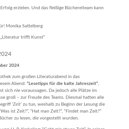
 Erfolg erzielen. Und das fleißige Büchereiteam kann
ür! Monika Sattelberg
„Literatur trifft Kunst“
 2024
mber 2024
iothek zum großen Literaturabend in das
iesem Abend:
“Lesetipps für die kalte Jahreszeit”
.
st sich nie voraussagen. Da jedoch alle Plätze im
se groß – zur Freude des Teams. Diesmal hatten alle
griff ‘
Zeit’
zu tu
n,
weshalb zu Beginn der Lesung die
Was ist Zeit?”, “Hat man Zeit?”, “Findet man Zeit?”
 Bücher zu lesen, die vorgestellt wurden.