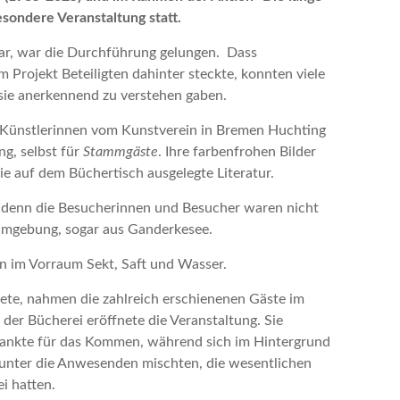
esondere Veranstaltung statt.
ar, war die Durchführung gelungen. Dass
m Projekt Beteiligten dahinter steckte, konnten viele
sie anerkennend zu verstehen gaben.
ünstlerinnen vom Kunstverein in Bremen Huchting
ng, selbst für
Stammgäste
. Ihre farbenfrohen Bilder
 auf dem Büchertisch ausgelegte Literatur.
 denn die Besucherinnen und Besucher waren nicht
 Umgebung, sogar aus Ganderkesee.
 im Vorraum Sekt, Saft und Wasser.
tete, nahmen die zahlreich erschienenen Gäste im
der Bücherei eröffnete die Veranstaltung. Sie
dankte für das Kommen, während sich im Hintergrund
 unter die Anwesenden mischten, die wesentlichen
i hatten.