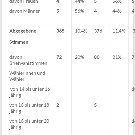
davon Frauen
4
44%
5
56%
5
davon Männer
5
56%
4
44%
4
Abgegebene
365
10,4%
376
11,4%
Stimmen
davon
72
20%
80
21%
7
Briefwahlstimmen
Wählerinnen und
Wähler
von 14 bis unter 16
1
jährig
von 16 bis unter 18
2
5
jährig
von 16 bis unter 20
1
jährig