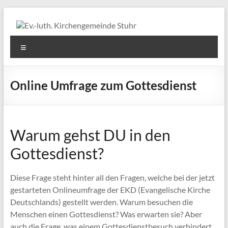
Zum
Inhalt
springen
Ev.-
Menü
luth.
Kirchengemeinde
Online Umfrage zum Gottesdienst
Stuhr
Warum gehst DU in den
Gottesdienst?
Diese Frage steht hinter all den Fragen, welche bei der jetzt
gestarteten Onlineumfrage der EKD (Evangelische Kirche
Deutschlands) gestellt werden. Warum besuchen die
Menschen einen Gottesdienst? Was erwarten sie? Aber
auch die Frage, was einem Gottesdienstbesuch verhindert,