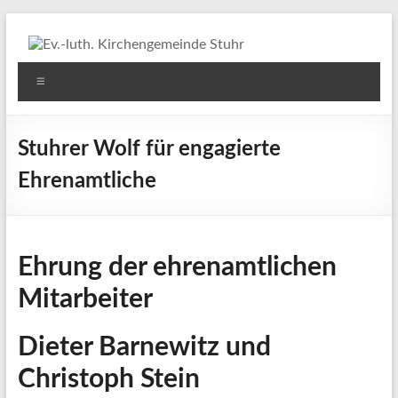
Zum
Inhalt
springen
Ev.-
Menü
luth.
Kirchengemeinde
Stuhrer Wolf für engagierte
Stuhr
Ehrenamtliche
Ehrung der ehrenamtlichen
Mitarbeiter
Dieter Barnewitz und
Christoph Stein