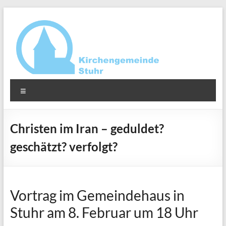
Zum
Inhalt
springen
Ev.-
Menü
luth.
Kirchengemeinde
Christen im Iran – geduldet?
Stuhr
geschätzt? verfolgt?
Vortrag im Gemeindehaus in
Stuhr am 8. Februar um 18 Uhr