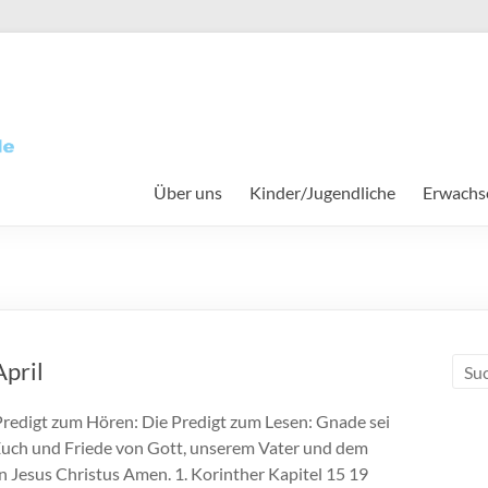
Über uns
Kinder/Jugendliche
Erwachs
e
April
Predigt zum Hören: Die Predigt zum Lesen: Gnade sei
Euch und Friede von Gott, unserem Vater und dem
n Jesus Christus Amen. 1. Korinther Kapitel 15 19