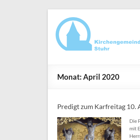
Zum
Inhalt
springen
Ev.-
luth.
Monat:
April 2020
Kirchengemeind
Stuhr
Predigt zum Karfreitag 10. 
Die 
mit 
Herr