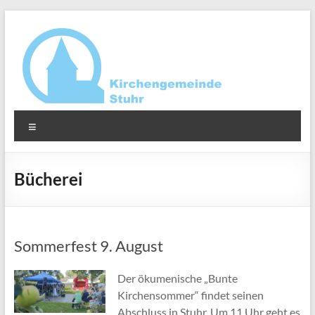
Zum
Inhalt
springen
Ev.-
Menü
luth.
Kirchengemeinde
Bücherei
Stuhr
Sommerfest 9. August
Der ökumenische „Bunte
Kirchensommer“ findet seinen
Abschluss in Stuhr. Um 11 Uhr geht es