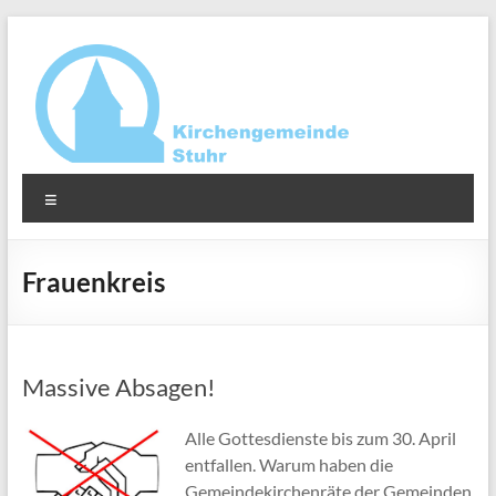
Zum
Inhalt
springen
Ev.-
Menü
luth.
Kirchengemeinde
Frauenkreis
Stuhr
Massive Absagen!
Alle Gottesdienste bis zum 30. April
entfallen. Warum haben die
Gemeindekirchenräte der Gemeinden