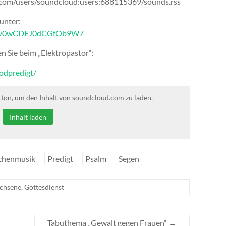
d.com/users/soundcloud:users:688115369/sounds.rss
 unter:
pqhpv0wCDEJ0dCGfOb9W7
 Sie beim „Elektropastor“:
podpredigt/
tton, um den Inhalt von soundcloud.com zu laden.
Inhalt laden
chenmusik
Predigt
Psalm
Segen
chsene
,
Gottesdienst
Tabuthema „Gewalt gegen Frauen“
→