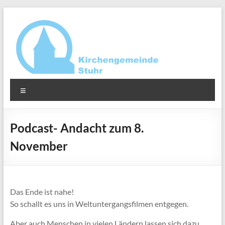
Zum
Inhalt
springen
Ev.-
Menü
luth.
Kirchengemeinde
Podcast- Andacht zum 8.
Stuhr
November
Das Ende ist nahe!
So schallt es uns in Weltuntergangsfilmen entgegen.
Aber auch Menschen in vielen Ländern lassen sich dazu