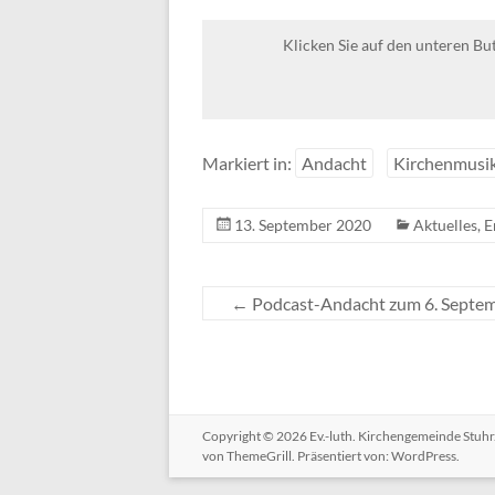
Klicken Sie auf den unteren Bu
Markiert in:
Andacht
Kirchenmusi
13. September 2020
Aktuelles
,
E
←
Podcast-Andacht zum 6. Septe
Copyright © 2026
Ev.-luth. Kirchengemeinde Stuhr
von ThemeGrill. Präsentiert von:
WordPress
.