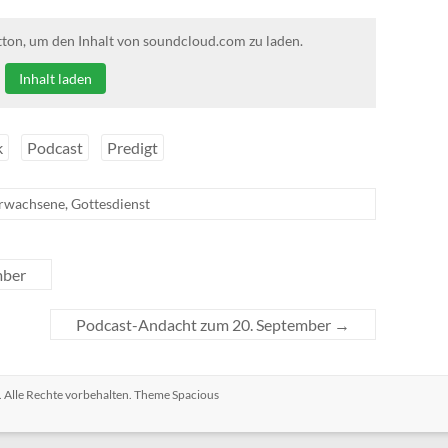
tton, um den Inhalt von soundcloud.com zu laden.
Inhalt laden
k
Podcast
Predigt
rwachsene
,
Gottesdienst
mber
Podcast-Andacht zum 20. September
→
. Alle Rechte vorbehalten. Theme
Spacious