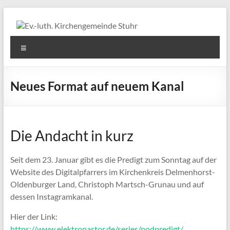
Zum
Inhalt
springen
Ev.-
Menü
luth.
Kirchengemeinde
Neues Format auf neuem Kanal
Stuhr
Die Andacht in kurz
Seit dem 23. Januar gibt es die Predigt zum Sonntag auf der
Website des Digitalpfarrers im Kirchenkreis Delmenhorst-
Oldenburger Land, Christoph Martsch-Grunau und auf
dessen Instagramkanal.
Hier der Link:
https://www.elektropastor.de/series/podpredigt/