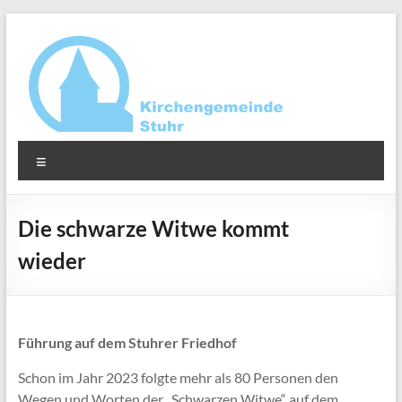
Zum
Inhalt
springen
Ev.-
Menü
luth.
Kirchengemeinde
Die schwarze Witwe kommt
Stuhr
wieder
Führung auf dem Stuhrer Friedhof
Schon im Jahr 2023 folgte mehr als 80 Personen den
Wegen und Worten der „Schwarzen Witwe“ auf dem