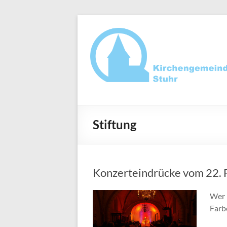
Zum
Inhalt
springen
Ev.-
luth.
Stiftung
Kirchengemeind
Stuhr
Konzerteindrücke vom 22. 
Wer 
Farb