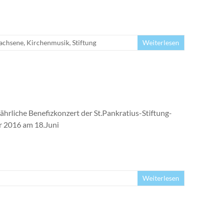
achsene
,
Kirchenmusik
,
Stiftung
Weiterlesen
jährliche Benefizkonzert der St.Pankratius-Stiftung-
r 2016 am 18.Juni
Weiterlesen