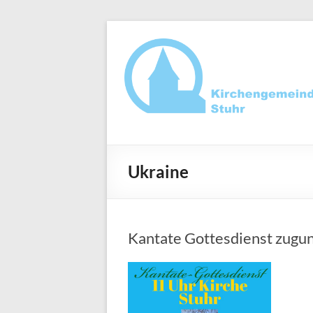
Zum
Inhalt
springen
Ev.-
luth.
Ukraine
Kirchengemeind
Stuhr
Kantate Gottesdienst zugu